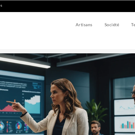
es
Artisans
Société
T
arketing digital pour entrepreneurs audacieux