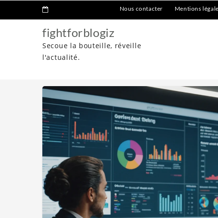
Nous contacter
Mentions légal
fightforblogiz
Secoue la bouteille, réveille
l'actualité.
Home
Entrepenariat
Révolutionnez votre stratégie : le m