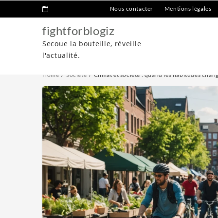
Nous contacter
Mentions légales
fightforblogiz
Secoue la bouteille, réveille
l'actualité.
Home
Société
Climat et société : quand les habitudes chan